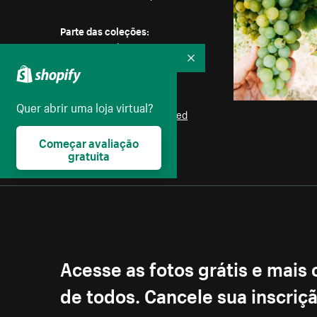
Parte das coleções:
Natureza
,
Sol
,
Texturas
,
Plano de fundo
,
Arvores
Recolher
Licença:
Quer abrir uma loja virtual?
Burst Some Rights Reserved
Começar avaliação
gratuita
Acesse as fotos grátis e mais
de todos. Cancele sua inscri