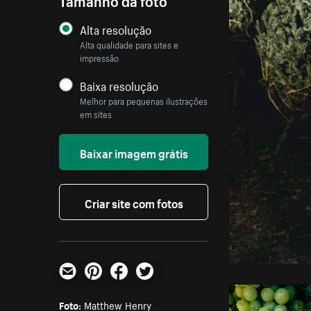
Alta resolução
Alta qualidade para sites e
impressão
Baixa resolução
Melhor para pequenas ilustrações
em sites
Baixar imagem grátis
Criar site com fotos
E-mail
Pinterest
Facebook
Twitter
Foto:
Matthew Henry