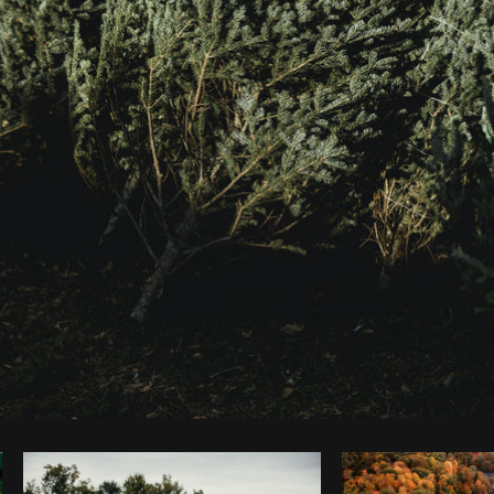
Foto da Matthew Henry do
Burst
Co