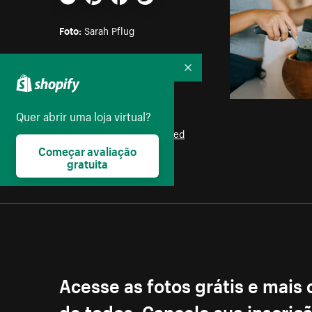
E-mail
Pinterest
Facebook
Twitter
Foto:
Sarah Pflug
Parte das coleções:
Recolher
Maquiagem
,
Mulheres
Quer abrir uma loja virtual?
Licença:
Burst Some Rights Reserved
Começar avaliação
gratuita
Acesse as fotos grátis e mais
de todos. Cancele sua inscri