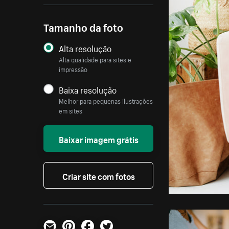
Tamanho da foto
Alta resolução
Alta qualidade para sites e
impressão
Baixa resolução
Melhor para pequenas ilustrações
em sites
Baixar imagem grátis
Criar site com fotos