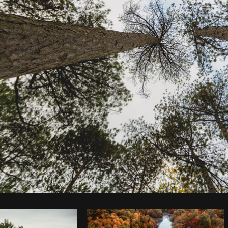
Foto da Matthew Henry do
Burst
Co