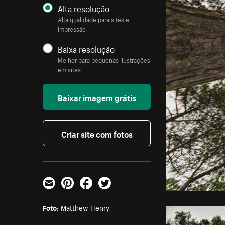
Alta resolução
Alta qualidade para sites e
impressão
Baixa resolução
Melhor para pequenas ilustrações
em sites
Baixar imagem grátis
Criar site com fotos
E-mail
Pinterest
Facebook
Twitter
Foto:
Matthew Henry