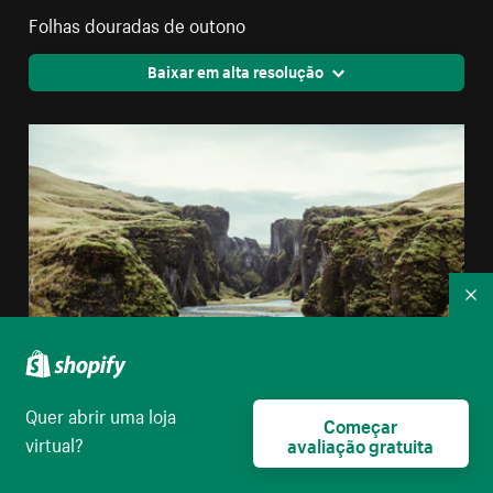
Folhas douradas de outono
Baixar em alta resolução
Re
Quer abrir uma loja
Começar
virtual?
avaliação gratuita
Água passando entre rochedos íngremes
Baixar em alta resolução