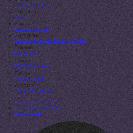
Romanian
|
English
Singapura
English
Suécia
Svenska
|
English
Switzerland
Deutsch
|
Français
|
Italiano
|
English
Thailand
ไทย
|
English
Taiwan
繁體中文
|
English
Türkiye
Türkçe
|
English
Vietname
Tiếng Việt
|
English
Termos de serviço
Política de privacidade
Mapa do site