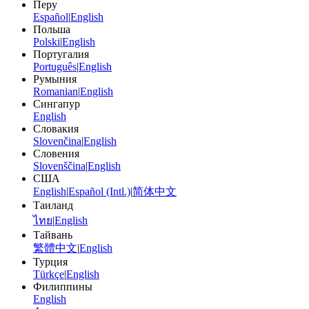
Перу
Español
|
English
Польша
Polski
|
English
Португалия
Português
|
English
Румыния
Romanian
|
English
Сингапур
English
Словакия
Slovenčina
|
English
Словения
Slovenščina
|
English
США
English
|
Español (Intl.)
|
简体中文
Таиланд
ไทย
|
English
Тайвань
繁體中文
|
English
Турция
Türkçe
|
English
Филиппины
English