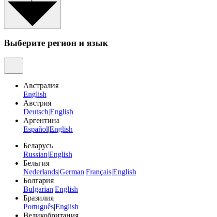
Выберите регион и язык
Австралия
English
Австрия
Deutsch
|
English
Аргентина
Español
|
English
Беларусь
Russian
|
English
Бельгия
Nederlands
|
German
|
Français
|
English
Болгария
Bulgarian
|
English
Бразилия
Português
|
English
Великобритания