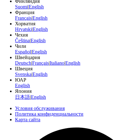
Финляндия
Suomi
|
English
Франция
Français
|
English
Хорватия
Hrvatski
|
English
Чехия
Čeština
|
English
Чили
Español
|
English
Швейцария
Deutsch
|
Français
|
Italiano
|
English
Швеция
Svenska
|
English
ЮАР
English
Япония
日本語
|
English
Условия обслуживания
Политика конфиденциальности
Карта сайта