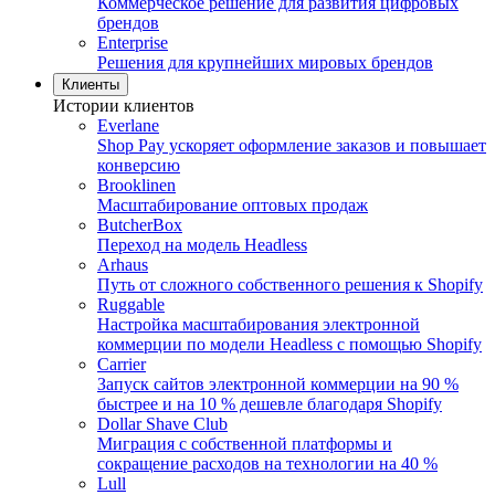
Коммерческое решение для развития цифровых
брендов
Enterprise
Решения для крупнейших мировых брендов
Клиенты
Истории клиентов
Everlane
Shop Pay ускоряет оформление заказов и повышает
конверсию
Brooklinen
Масштабирование оптовых продаж
ButcherBox
Переход на модель Headless
Arhaus
Путь от сложного собственного решения к Shopify
Ruggable
Настройка масштабирования электронной
коммерции по модели Headless с помощью Shopify
Carrier
Запуск сайтов электронной коммерции на 90 %
быстрее и на 10 % дешевле благодаря Shopify
Dollar Shave Club
Миграция с собственной платформы и
сокращение расходов на технологии на 40 %
Lull