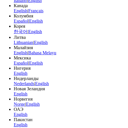
Italiano
|
English
Канада
English
|
Français
Колумбия
Español
|
English
Корея
한국어
|
English
Литва
Lithuanian
|
English
Малайзия
English
|
Bahasa Melayu
Мексика
Español
|
English
Нигерия
English
Нидерланды
Nederlands
|
English
Новая Зеландия
English
Норвегия
Norge
|
English
ОАЭ
English
Пакистан
English