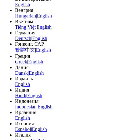
English
Венгрия
Hungarian
|
English
Вьетнам
Tiếng Việt
|
English
Германия
Deutsch
|
English
Гонконг, САР
繁體中文
|
English
Греция
Greek
|
English
Дания
Dansk
|
English
Израиль
English
Индия
Hindi
|
English
Индонезия
Indonesian
|
English
Ирландия
English
Испания
Español
|
English
Италия