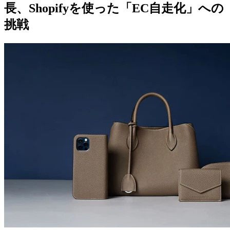
長、Shopifyを使った「EC自走化」への
挑戦