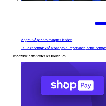
Approuvé par des marques leaders
Taille et complexité n’ont pas d’importance, seule compte
Disponible dans toutes les boutiques