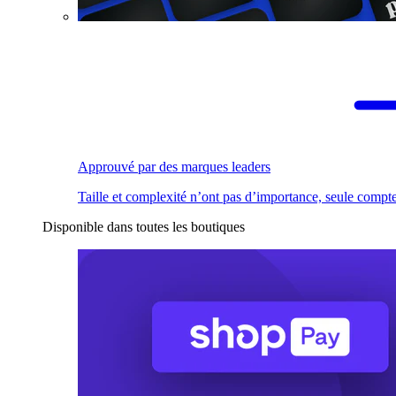
Approuvé par des marques leaders
Taille et complexité n’ont pas d’importance, seule compte
Disponible dans toutes les boutiques