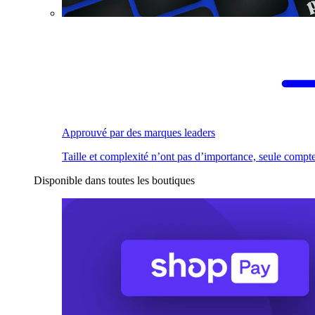
Approuvé par des marques leaders
Taille et complexité n’ont pas d’importance, seule compte
Disponible dans toutes les boutiques