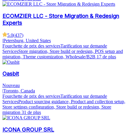
ECOMZIER LLC - Store Migration & Redesign
Experts
5.0
(
437
)
|
Petersburg, United States
Fourchette de prix des services
Tarification sur demande
Services
Store migration, Store build or redesign, POS setup and
migration, Theme customization, Wholesale/B2B
17 de plus
Oasbit
Nouveau
|
Toronto, Canada
Fourchette de prix des services
Tarification sur demande
Services
Product sourcing guidance, Product and collection setup,
Store settings configuration, Store build or redesign, Store
migration
31 de plus
ICONA GROUP SRL