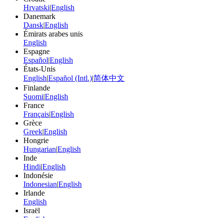
Hrvatski
|
English
Danemark
Dansk
|
English
Émirats arabes unis
English
Espagne
Español
|
English
États-Unis
English
|
Español (Intl.)
|
简体中文
Finlande
Suomi
|
English
France
Français
|
English
Grèce
Greek
|
English
Hongrie
Hungarian
|
English
Inde
Hindi
|
English
Indonésie
Indonesian
|
English
Irlande
English
Israël