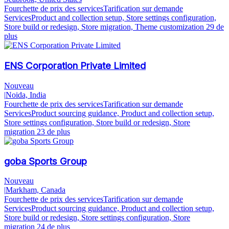
Fourchette de prix des services
Tarification sur demande
Services
Product and collection setup, Store settings configuration,
Store build or redesign, Store migration, Theme customization
29 de
plus
ENS Corporation Private Limited
Nouveau
|
Noida, India
Fourchette de prix des services
Tarification sur demande
Services
Product sourcing guidance, Product and collection setup,
Store settings configuration, Store build or redesign, Store
migration
23 de plus
goba Sports Group
Nouveau
|
Markham, Canada
Fourchette de prix des services
Tarification sur demande
Services
Product sourcing guidance, Product and collection setup,
Store build or redesign, Store settings configuration, Store
migration
24 de plus