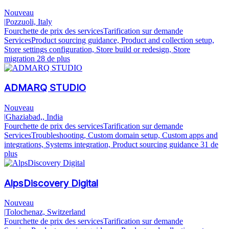
Nouveau
|
Pozzuoli, Italy
Fourchette de prix des services
Tarification sur demande
Services
Product sourcing guidance, Product and collection setup,
Store settings configuration, Store build or redesign, Store
migration
28 de plus
ADMARQ STUDIO
Nouveau
|
Ghaziabad,, India
Fourchette de prix des services
Tarification sur demande
Services
Troubleshooting, Custom domain setup, Custom apps and
integrations, Systems integration, Product sourcing guidance
31 de
plus
AlpsDiscovery Digital
Nouveau
|
Tolochenaz, Switzerland
Fourchette de prix des services
Tarification sur demande