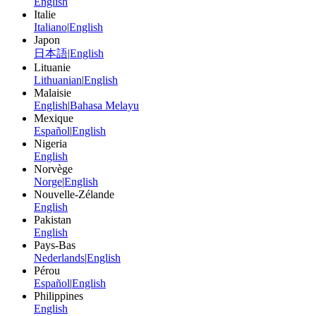
English
Italie
Italiano
|
English
Japon
日本語
|
English
Lituanie
Lithuanian
|
English
Malaisie
English
|
Bahasa Melayu
Mexique
Español
|
English
Nigeria
English
Norvège
Norge
|
English
Nouvelle-Zélande
English
Pakistan
English
Pays-Bas
Nederlands
|
English
Pérou
Español
|
English
Philippines
English