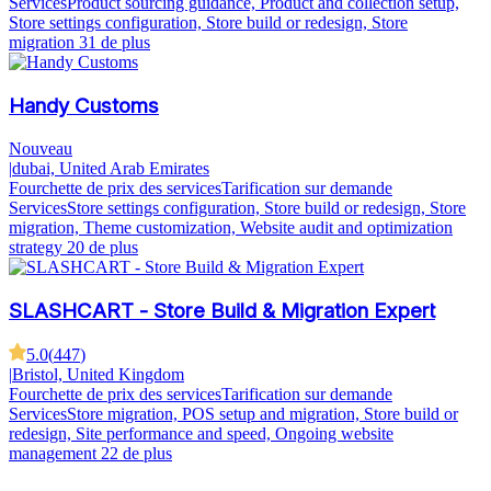
Services
Product sourcing guidance, Product and collection setup,
Store settings configuration, Store build or redesign, Store
migration
31 de plus
Handy Customs
Nouveau
|
dubai, United Arab Emirates
Fourchette de prix des services
Tarification sur demande
Services
Store settings configuration, Store build or redesign, Store
migration, Theme customization, Website audit and optimization
strategy
20 de plus
SLASHCART - Store Build & Migration Expert
5.0
(
447
)
|
Bristol, United Kingdom
Fourchette de prix des services
Tarification sur demande
Services
Store migration, POS setup and migration, Store build or
redesign, Site performance and speed, Ongoing website
management
22 de plus