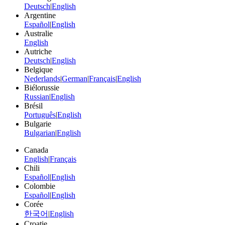
Deutsch
|
English
Argentine
Español
|
English
Australie
English
Autriche
Deutsch
|
English
Belgique
Nederlands
|
German
|
Français
|
English
Biélorussie
Russian
|
English
Brésil
Português
|
English
Bulgarie
Bulgarian
|
English
Canada
English
|
Français
Chili
Español
|
English
Colombie
Español
|
English
Corée
한국어
|
English
Croatie