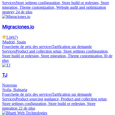
Services
Store settings configuration, Store build or redesign, Store
migration, Theme customization, Website audit and optimization
strategy
24 de plus
Migraciones.io
5.0
(
67
)
|
Madrid, Spain
Fourchette de prix des services
Tarification sur demande
Services
Product and collection setup, Store settings configuration,
Store build or redesign, Store migration, Theme customization
30 de
plus
TJ
Nouveau
|
Sofia, Bulgaria
Fourchette de prix des services
Tarification sur demande
Services
Product sourcing guidance, Product and collection setup,
Store settings configuration, Store build or redesign, Store
migration
22 de plus