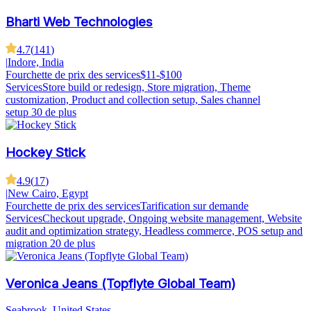
Bharti Web Technologies
4.7
(
141
)
|
Indore, India
Fourchette de prix des services
$11-$100
Services
Store build or redesign, Store migration, Theme
customization, Product and collection setup, Sales channel
setup
30 de plus
Hockey Stick
4.9
(
17
)
|
New Cairo, Egypt
Fourchette de prix des services
Tarification sur demande
Services
Checkout upgrade, Ongoing website management, Website
audit and optimization strategy, Headless commerce, POS setup and
migration
20 de plus
Veronica Jeans (Topflyte Global Team)
Seabrook, United States