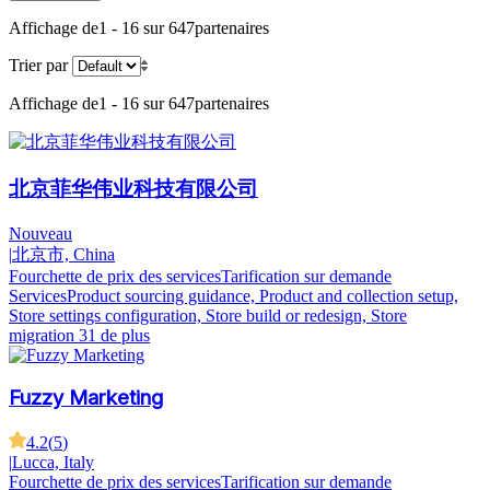
Affichage de
1 - 16 sur 647
partenaires
Trier par
Affichage de
1 - 16 sur 647
partenaires
北京菲华伟业科技有限公司
Nouveau
|
北京市, China
Fourchette de prix des services
Tarification sur demande
Services
Product sourcing guidance, Product and collection setup,
Store settings configuration, Store build or redesign, Store
migration
31 de plus
Fuzzy Marketing
4.2
(
5
)
|
Lucca, Italy
Fourchette de prix des services
Tarification sur demande