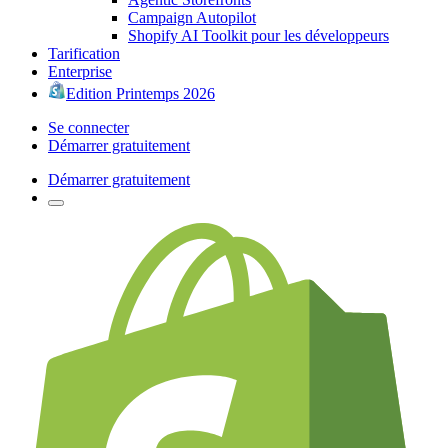
Campaign Autopilot
Shopify AI Toolkit pour les développeurs
Tarification
Enterprise
Edition Printemps 2026
Se connecter
Démarrer gratuitement
Démarrer gratuitement