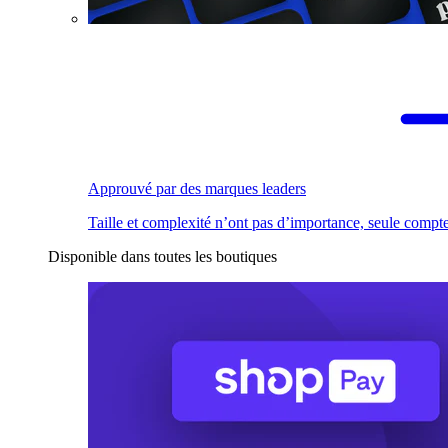
Approuvé par des marques leaders
Taille et complexité n’ont pas d’importance, seule compte
Disponible dans toutes les boutiques