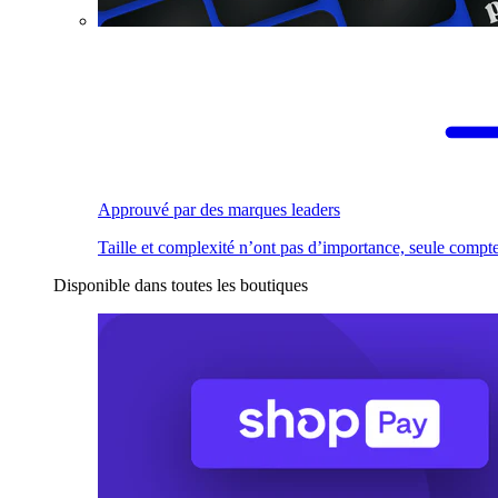
Approuvé par des marques leaders
Taille et complexité n’ont pas d’importance, seule compte
Disponible dans toutes les boutiques