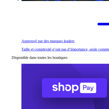
Approuvé par des marques leaders
Taille et complexité n’ont pas d’importance, seule compte
Disponible dans toutes les boutiques