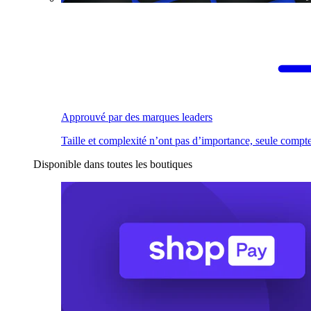
Approuvé par des marques leaders
Taille et complexité n’ont pas d’importance, seule compte
Disponible dans toutes les boutiques