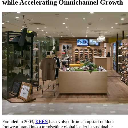
while Accelerating Omnichannel Growth
Founded in 2003,
KEEN
has evolved from an upstart outdoor
footwear brand into a trendsetting global leader in sustainable