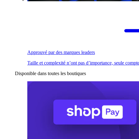
Approuvé par des marques leaders
Taille et complexité n’ont pas d’importance, seule compte
Disponible dans toutes les boutiques