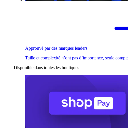
Approuvé par des marques leaders
Taille et complexité n’ont pas d’importance, seule compte
Disponible dans toutes les boutiques