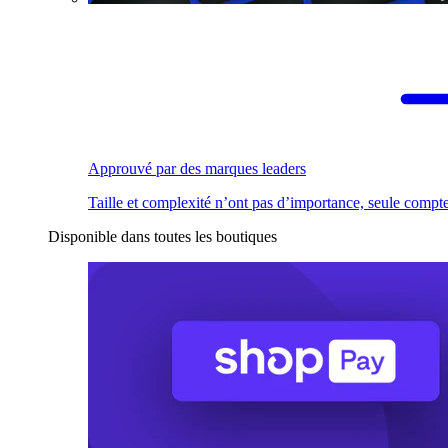
Approuvé par des marques leaders
Taille et complexité n’ont pas d’importance, seule compte
Disponible dans toutes les boutiques