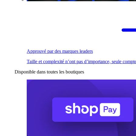
Approuvé par des marques leaders
Taille et complexité n’ont pas d’importance, seule compte
Disponible dans toutes les boutiques