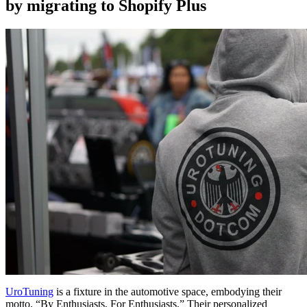
by migrating to Shopify Plus
UroTuning
is a fixture in the automotive space, embodying their
motto, “By Enthusiasts, For Enthusiasts.” Their personalized