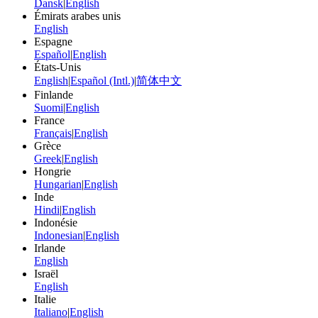
Dansk
|
English
Émirats arabes unis
English
Espagne
Español
|
English
États-Unis
English
|
Español (Intl.)
|
简体中文
Finlande
Suomi
|
English
France
Français
|
English
Grèce
Greek
|
English
Hongrie
Hungarian
|
English
Inde
Hindi
|
English
Indonésie
Indonesian
|
English
Irlande
English
Israël
English
Italie
Italiano
|
English