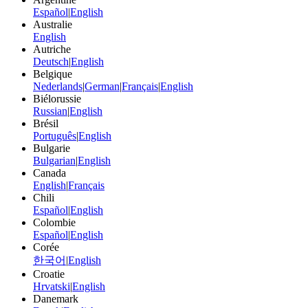
Español
|
English
Australie
English
Autriche
Deutsch
|
English
Belgique
Nederlands
|
German
|
Français
|
English
Biélorussie
Russian
|
English
Brésil
Português
|
English
Bulgarie
Bulgarian
|
English
Canada
English
|
Français
Chili
Español
|
English
Colombie
Español
|
English
Corée
한국어
|
English
Croatie
Hrvatski
|
English
Danemark