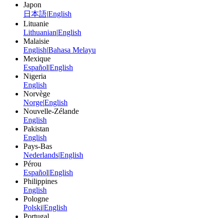
Japon
日本語
|
English
Lituanie
Lithuanian
|
English
Malaisie
English
|
Bahasa Melayu
Mexique
Español
|
English
Nigeria
English
Norvège
Norge
|
English
Nouvelle-Zélande
English
Pakistan
English
Pays-Bas
Nederlands
|
English
Pérou
Español
|
English
Philippines
English
Pologne
Polski
|
English
Portugal