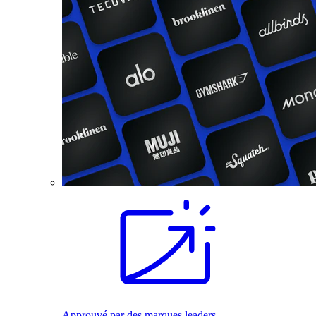
Approuvé par des marques leaders