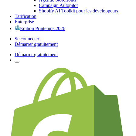
Campaign Autopilot
Shopify AI Toolkit pour les développeurs
Tarification
Enterprise
Edition Printemps 2026
Se connecter
Démarrer gratuitement
Démarrer gratuitement