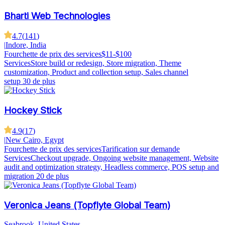
Bharti Web Technologies
4.7
(
141
)
|
Indore, India
Fourchette de prix des services
$11-$100
Services
Store build or redesign, Store migration, Theme
customization, Product and collection setup, Sales channel
setup
30 de plus
Hockey Stick
4.9
(
17
)
|
New Cairo, Egypt
Fourchette de prix des services
Tarification sur demande
Services
Checkout upgrade, Ongoing website management, Website
audit and optimization strategy, Headless commerce, POS setup and
migration
20 de plus
Veronica Jeans (Topflyte Global Team)
Seabrook, United States