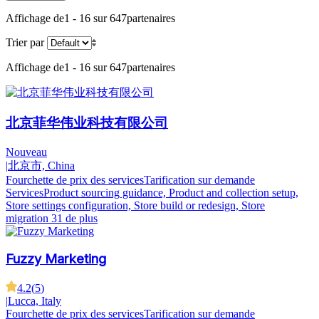
Affichage de
1 - 16 sur 647
partenaires
Trier par
Affichage de
1 - 16 sur 647
partenaires
北京菲华伟业科技有限公司
Nouveau
|
北京市, China
Fourchette de prix des services
Tarification sur demande
Services
Product sourcing guidance, Product and collection setup,
Store settings configuration, Store build or redesign, Store
migration
31 de plus
Fuzzy Marketing
4.2
(
5
)
|
Lucca, Italy
Fourchette de prix des services
Tarification sur demande