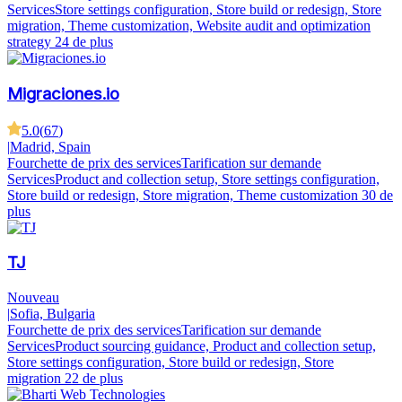
Services
Store settings configuration, Store build or redesign, Store
migration, Theme customization, Website audit and optimization
strategy
24 de plus
Migraciones.io
5.0
(
67
)
|
Madrid, Spain
Fourchette de prix des services
Tarification sur demande
Services
Product and collection setup, Store settings configuration,
Store build or redesign, Store migration, Theme customization
30 de
plus
TJ
Nouveau
|
Sofia, Bulgaria
Fourchette de prix des services
Tarification sur demande
Services
Product sourcing guidance, Product and collection setup,
Store settings configuration, Store build or redesign, Store
migration
22 de plus