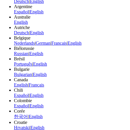
Deutsch
|
English
Argentine
Español
|
English
Australie
English
Autriche
Deutsch
|
English
Belgique
Nederlands
|
German
|
Français
|
English
Biélorussie
Russian
|
English
Brésil
Português
|
English
Bulgarie
Bulgarian
|
English
Canada
English
|
Français
Chili
Español
|
English
Colombie
Español
|
English
Corée
한국어
|
English
Croatie
Hrvatski
|
English