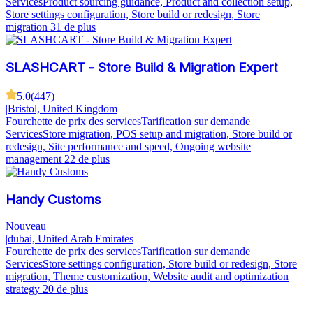
Services
Product sourcing guidance, Product and collection setup,
Store settings configuration, Store build or redesign, Store
migration
31 de plus
SLASHCART - Store Build & Migration Expert
5.0
(
447
)
|
Bristol, United Kingdom
Fourchette de prix des services
Tarification sur demande
Services
Store migration, POS setup and migration, Store build or
redesign, Site performance and speed, Ongoing website
management
22 de plus
Handy Customs
Nouveau
|
dubai, United Arab Emirates
Fourchette de prix des services
Tarification sur demande
Services
Store settings configuration, Store build or redesign, Store
migration, Theme customization, Website audit and optimization
strategy
20 de plus