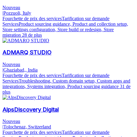
Nouveau
|
Pozzuoli, Italy
Fourchette de prix des services
Tarification sur demande
Services
Product sourcing guidance, Product and collection setup,
Store settings configuration, Store build or redesign, Store
migration
28 de plus
ADMARQ STUDIO
Nouveau
|
Ghaziabad,, India
Fourchette de prix des services
Tarification sur demande
Services
Troubleshooting, Custom domain setup, Custom apps and
integrations, Systems integration, Product sourcing guidance
31 de
plus
AlpsDiscovery Digital
Nouveau
|
Tolochenaz, Switzerland
Fourchette de prix des services
Tarification sur demande