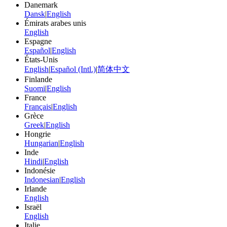
Danemark
Dansk
|
English
Émirats arabes unis
English
Espagne
Español
|
English
États-Unis
English
|
Español (Intl.)
|
简体中文
Finlande
Suomi
|
English
France
Français
|
English
Grèce
Greek
|
English
Hongrie
Hungarian
|
English
Inde
Hindi
|
English
Indonésie
Indonesian
|
English
Irlande
English
Israël
English
Italie