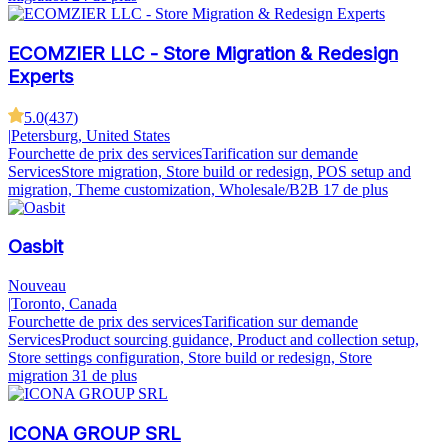
ECOMZIER LLC - Store Migration & Redesign
Experts
5.0
(
437
)
|
Petersburg, United States
Fourchette de prix des services
Tarification sur demande
Services
Store migration, Store build or redesign, POS setup and
migration, Theme customization, Wholesale/B2B
17 de plus
Oasbit
Nouveau
|
Toronto, Canada
Fourchette de prix des services
Tarification sur demande
Services
Product sourcing guidance, Product and collection setup,
Store settings configuration, Store build or redesign, Store
migration
31 de plus
ICONA GROUP SRL