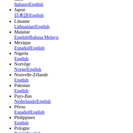
Italiano
|
English
Japon
日本語
|
English
Lituanie
Lithuanian
|
English
Malaisie
English
|
Bahasa Melayu
Mexique
Español
|
English
Nigeria
English
Norvège
Norge
|
English
Nouvelle-Zélande
English
Pakistan
English
Pays-Bas
Nederlands
|
English
Pérou
Español
|
English
Philippines
English
Pologne