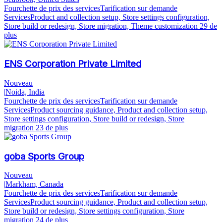
Fourchette de prix des services
Tarification sur demande
Services
Product and collection setup, Store settings configuration,
Store build or redesign, Store migration, Theme customization
29 de
plus
ENS Corporation Private Limited
Nouveau
|
Noida, India
Fourchette de prix des services
Tarification sur demande
Services
Product sourcing guidance, Product and collection setup,
Store settings configuration, Store build or redesign, Store
migration
23 de plus
goba Sports Group
Nouveau
|
Markham, Canada
Fourchette de prix des services
Tarification sur demande
Services
Product sourcing guidance, Product and collection setup,
Store build or redesign, Store settings configuration, Store
migration
24 de plus