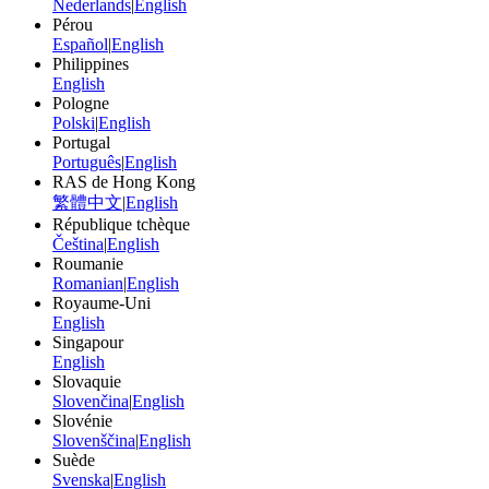
Nederlands
|
English
Pérou
Español
|
English
Philippines
English
Pologne
Polski
|
English
Portugal
Português
|
English
RAS de Hong Kong
繁體中文
|
English
République tchèque
Čeština
|
English
Roumanie
Romanian
|
English
Royaume-Uni
English
Singapour
English
Slovaquie
Slovenčina
|
English
Slovénie
Slovenščina
|
English
Suède
Svenska
|
English