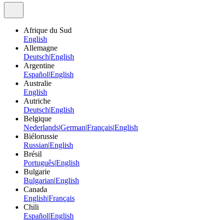
Afrique du Sud
English
Allemagne
Deutsch
|
English
Argentine
Español
|
English
Australie
English
Autriche
Deutsch
|
English
Belgique
Nederlands
|
German
|
Français
|
English
Biélorussie
Russian
|
English
Brésil
Português
|
English
Bulgarie
Bulgarian
|
English
Canada
English
|
Français
Chili
Español
|
English