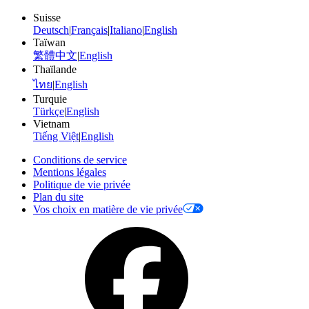
Suisse
Deutsch
|
Français
|
Italiano
|
English
Taïwan
繁體中文
|
English
Thaïlande
ไทย
|
English
Turquie
Türkçe
|
English
Vietnam
Tiếng Việt
|
English
Conditions de service
Mentions légales
Politique de vie privée
Plan du site
Vos choix en matière de vie privée