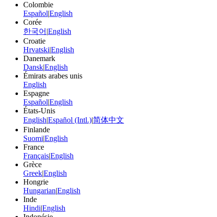
Colombie
Español
|
English
Corée
한국어
|
English
Croatie
Hrvatski
|
English
Danemark
Dansk
|
English
Émirats arabes unis
English
Espagne
Español
|
English
États-Unis
English
|
Español (Intl.)
|
简体中文
Finlande
Suomi
|
English
France
Français
|
English
Grèce
Greek
|
English
Hongrie
Hungarian
|
English
Inde
Hindi
|
English
Indonésie