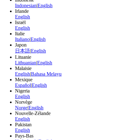
Indonesian
|
English
Irlande
English
Israël
English
Italie
Italiano
|
English
Japon
日本語
|
English
Lituanie
Lithuanian
|
English
Malaisie
English
|
Bahasa Melayu
Mexique
Español
|
English
Nigeria
English
Norvège
Norge
|
English
Nouvelle-Zélande
English
Pakistan
English
Pays-Bas