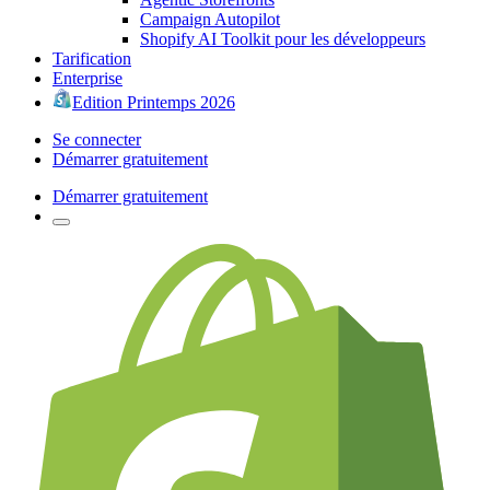
Campaign Autopilot
Shopify AI Toolkit pour les développeurs
Tarification
Enterprise
Edition Printemps 2026
Se connecter
Démarrer gratuitement
Démarrer gratuitement