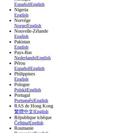
Español
|
English
Nigeria
English
Norvège
Norge
|
English
Nouvelle-Zélande
English
Pakistan
English
Pays-Bas
Nederlands
|
English
Pérou
Español
|
English
Philippines
English
Pologne
Polski
|
English
Portugal
Português
|
English
RAS de Hong Kong
繁體中文
|
English
République tchèque
Čeština
|
English
Roumanie