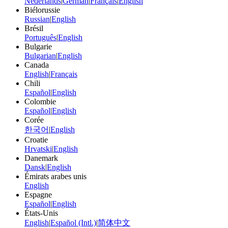
Nederlands
|
German
|
Français
|
English
Biélorussie
Russian
|
English
Brésil
Português
|
English
Bulgarie
Bulgarian
|
English
Canada
English
|
Français
Chili
Español
|
English
Colombie
Español
|
English
Corée
한국어
|
English
Croatie
Hrvatski
|
English
Danemark
Dansk
|
English
Émirats arabes unis
English
Espagne
Español
|
English
États-Unis
English
|
Español (Intl.)
|
简体中文