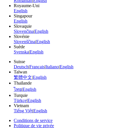
Romanian
|
English
Royaume-Uni
English
Singapour
English
Slovaquie
Slovenčina
|
English
Slovénie
Slovenščina
|
English
Suède
Svenska
|
English
Suisse
Deutsch
|
Français
|
Italiano
|
English
Taïwan
繁體中文
|
English
Thaïlande
ไทย
|
English
Turquie
Türkçe
|
English
Vietnam
Tiếng Việt
|
English
Conditions de service
Politique de vie privée