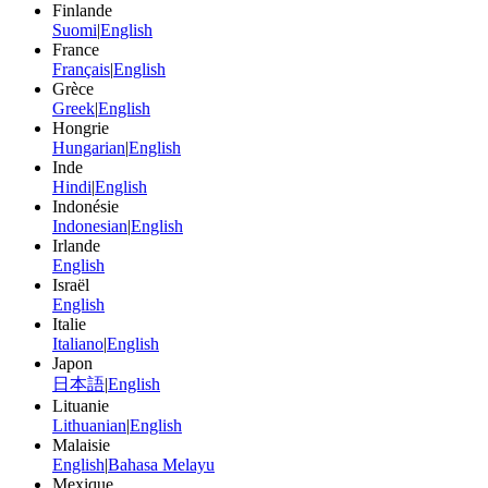
Finlande
Suomi
|
English
France
Français
|
English
Grèce
Greek
|
English
Hongrie
Hungarian
|
English
Inde
Hindi
|
English
Indonésie
Indonesian
|
English
Irlande
English
Israël
English
Italie
Italiano
|
English
Japon
日本語
|
English
Lituanie
Lithuanian
|
English
Malaisie
English
|
Bahasa Melayu
Mexique