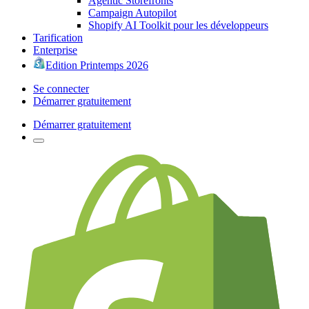
Agentic Storefronts
Campaign Autopilot
Shopify AI Toolkit pour les développeurs
Tarification
Enterprise
Edition Printemps 2026
Se connecter
Démarrer gratuitement
Démarrer gratuitement