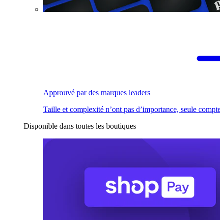
Approuvé par des marques leaders
Taille et complexité n’ont pas d’importance, seule compte
Disponible dans toutes les boutiques