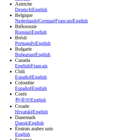
Autriche
Deutsch
|
English
Belgique
Nederlands
|
German
|
Français
|
English
Biélorussie
Russian
|
English
Brésil
Português
|
English
Bulgarie
Bulgarian
|
English
Canada
English
|
Français
Chili
Español
|
English
Colombie
Español
|
English
Corée
한국어
|
English
Croatie
Hrvatski
|
English
Danemark
Dansk
|
English
Émirats arabes unis
English
Espagne