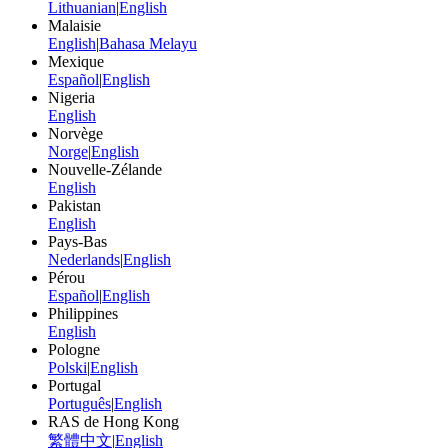
Lithuanian
|
English
Malaisie
English
|
Bahasa Melayu
Mexique
Español
|
English
Nigeria
English
Norvège
Norge
|
English
Nouvelle-Zélande
English
Pakistan
English
Pays-Bas
Nederlands
|
English
Pérou
Español
|
English
Philippines
English
Pologne
Polski
|
English
Portugal
Português
|
English
RAS de Hong Kong
繁體中文
|
English