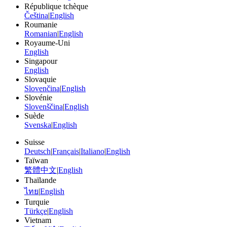
République tchèque
Čeština
|
English
Roumanie
Romanian
|
English
Royaume-Uni
English
Singapour
English
Slovaquie
Slovenčina
|
English
Slovénie
Slovenščina
|
English
Suède
Svenska
|
English
Suisse
Deutsch
|
Français
|
Italiano
|
English
Taïwan
繁體中文
|
English
Thaïlande
ไทย
|
English
Turquie
Türkçe
|
English
Vietnam