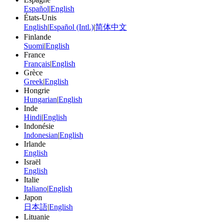
Español
|
English
États-Unis
English
|
Español (Intl.)
|
简体中文
Finlande
Suomi
|
English
France
Français
|
English
Grèce
Greek
|
English
Hongrie
Hungarian
|
English
Inde
Hindi
|
English
Indonésie
Indonesian
|
English
Irlande
English
Israël
English
Italie
Italiano
|
English
Japon
日本語
|
English
Lituanie