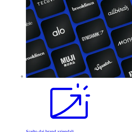
Scelto dai brand aziendali