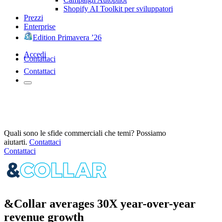
Shopify AI Toolkit per sviluppatori
Prezzi
Enterprise
Edition Primavera ’26
Accedi
Contattaci
Contattaci
Quali sono le sfide commerciali che temi? Possiamo
aiutarti.
Contattaci
Contattaci
&Collar averages 30X year-over-year
revenue growth