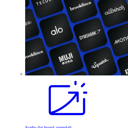
Scelto dai brand aziendali