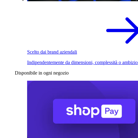
Scelto dai brand aziendali
Indipendentemente da dimensioni, complessità o ambizio
Disponibile in ogni negozio