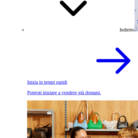
Indietro
Inizia in tempi rapidi
Potresti iniziare a vendere già domani.