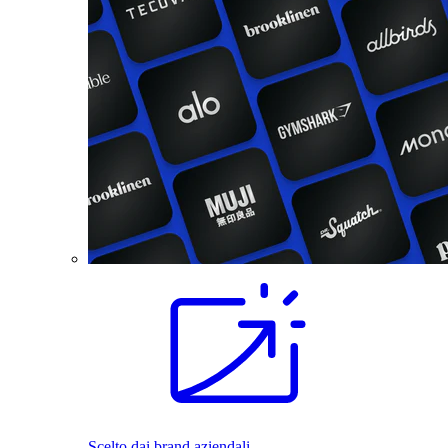
Scelto dai brand aziendali