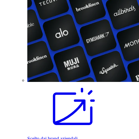
Scelto dai brand aziendali