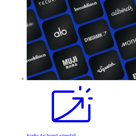
Scelto dai brand aziendali