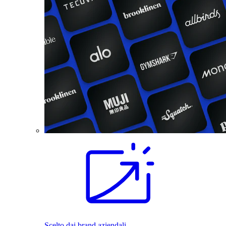
Scelto dai brand aziendali