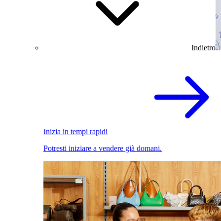
Indietro
Inizia in tempi rapidi
Potresti iniziare a vendere già domani.