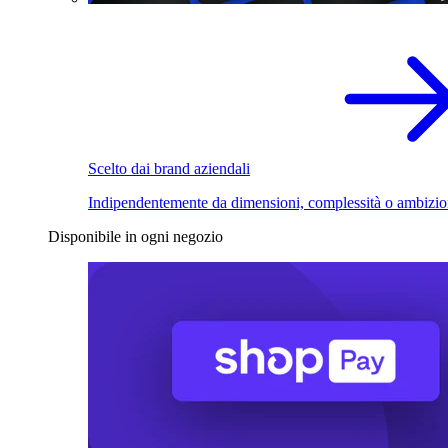
Scelto dai brand aziendali
Indipendentemente da dimensioni, complessità o ambizio
Disponibile in ogni negozio