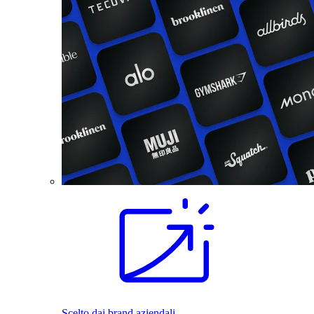
Scelto dai brand aziendali