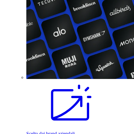
Scelto dai brand aziendali