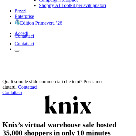
Shopify AI Toolkit per sviluppatori
Prezzi
Enterprise
Edition Primavera ’26
Accedi
Contattaci
Contattaci
Quali sono le sfide commerciali che temi? Possiamo
aiutarti.
Contattaci
Contattaci
Knix’s virtual warehouse sale hosted
35,000 shoppers in only 10 minutes