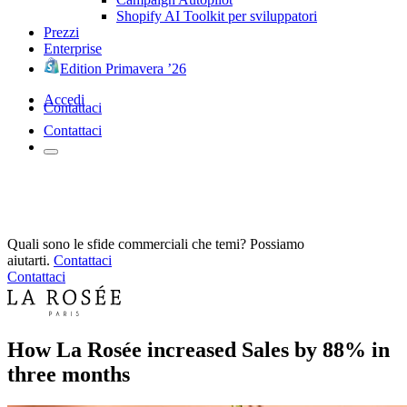
Shopify AI Toolkit per sviluppatori
Prezzi
Enterprise
Edition Primavera ’26
Accedi
Contattaci
Contattaci
Quali sono le sfide commerciali che temi? Possiamo
aiutarti.
Contattaci
Contattaci
How La Rosée increased Sales by 88% in
three months