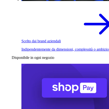
Scelto dai brand aziendali
Indipendentemente da dimensioni, complessità o ambizio
Disponibile in ogni negozio