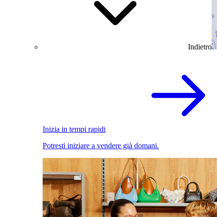
Indietro
Inizia in tempi rapidi
Potresti iniziare a vendere già domani.