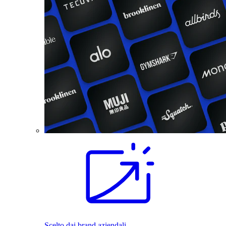
Scelto dai brand aziendali