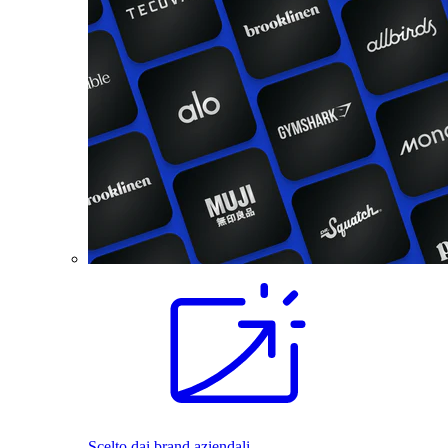
Scelto dai brand aziendali