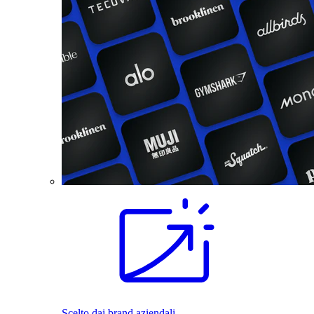
Scelto dai brand aziendali