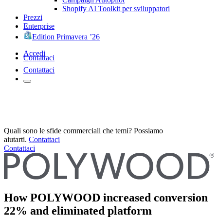
Shopify AI Toolkit per sviluppatori
Prezzi
Enterprise
Edition Primavera ’26
Accedi
Contattaci
Contattaci
Quali sono le sfide commerciali che temi? Possiamo
aiutarti.
Contattaci
Contattaci
How POLYWOOD increased conversion
22% and eliminated platform