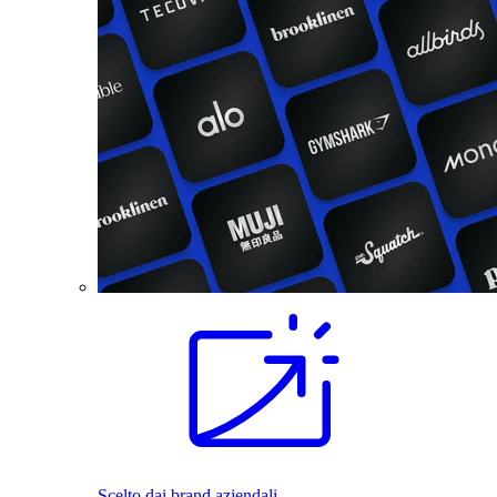
Scelto dai brand aziendali