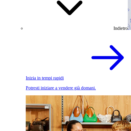
Indietro
Inizia in tempi rapidi
Potresti iniziare a vendere già domani.