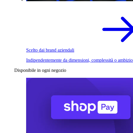
Scelto dai brand aziendali
Indipendentemente da dimensioni, complessità o ambizio
Disponibile in ogni negozio