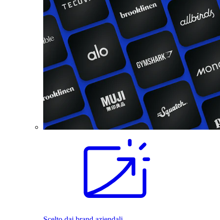
Scelto dai brand aziendali